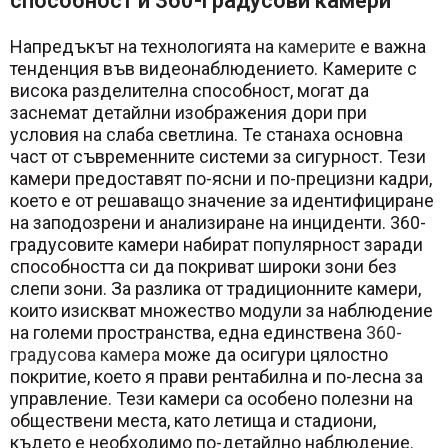
способност и 360-градусови камери
Напредъкът на технологията на
камерите
е важна
тенденция във видеонаблюдението. Камерите с
висока разделителна способност, могат да
заснемат детайлни изображения дори при
условия на слаба светлина. Те станаха основна
част от съвременните системи за сигурност. Тези
камери предоставят по-ясни и по-прецизни кадри,
което е от решаващо значение за идентифициране
на заподозрени и анализиране на инциденти. 360-
градусовите камери набират популярност заради
способността си да покриват широки зони без
слепи зони. За разлика от традиционните камери,
които изискват множество модули за наблюдение
на големи пространства, една единствена
360-
градусова камера
може да осигури цялостно
покритие, което я прави рентабилна и по-лесна за
управление. Тези камери са особено полезни на
обществени места, като летища и стадиони,
където е необходимо по-детайлно наблюдение.