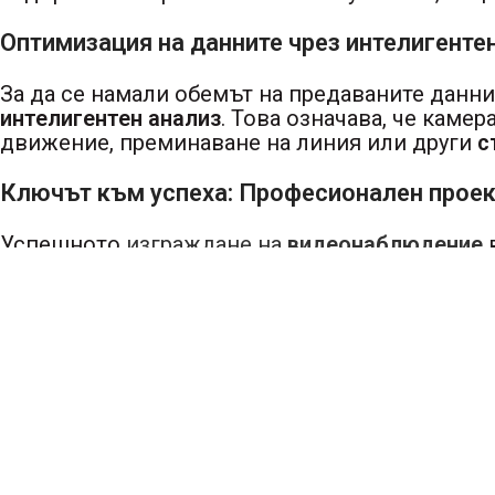
Оптимизация на данните чрез интелигенте
За да се намали обемът на предаваните данни
интелигентен анализ
. Това означава, че каме
движение, преминаване на линия или други
с
Ключът към успеха: Професионален проек
Успешното
изграждане на
видеонаблюдение
в
експертиза.
Ние от DSC, като специалисти с бо
ефективност
и
надеждната безжична комуни
независимо от местоположението.
Меню
Начало
За нас