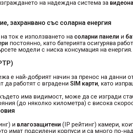
изграждането на надеждна система за
видеон
е, захранвано със соларна енергия
на ток е използването на
соларни панели
и
ба
ери
постоянно, като батерията осигурява работ
търсете модели с ниска консумация на енергия.
(PTP)
а е най-добрият начин за пренос на данни от
т да работят с вградени
SIM карти
, като изпр
където има видимост, може да се изгради ста
ояния (до няколко километра) с висока скорос
ловия
инг) и
влагозащитени
(IP рейтинг) камери, ко
то имат подсилени корпуси и са много по-на