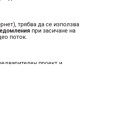
нет), трябва да се използва
ведомления
при засичане на
део поток.
редварителен проект и
шения
с фокус върху
енергийната
урност
ще работи безпроблемно,
торинг център
00 20 700