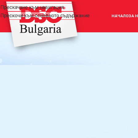
Прескачане към навигация
Прескочи към основното съдържание
НАЧАЛО
ЗА 