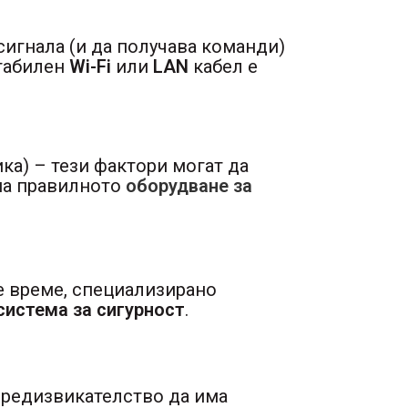
сигнала (и да получава команди)
стабилен
Wi-Fi
или
LAN
кабел е
ика) – тези фактори могат да
 на правилното
оборудване за
е време, специализирано
система за сигурност
.
предизвикателство да има