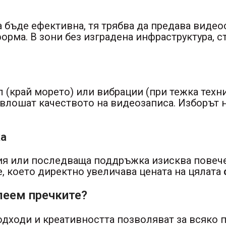
 бъде ефективна, тя трябва да предава видео
орма. В зони без изградена инфраструктура, 
.
ол (край морето) или вибрации (при тежка техн
а влошат качеството на видеозаписа. Изборът
ка
ция или последваща поддръжка изисква повеч
е, което директно увеличава цената на цялата
леем пречките?
одходи и креативността позволяват за всяко 