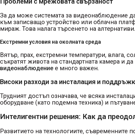
Проблеми с мрежовата свързаност
За да може системата за видеонаблюдение да
към записващо устройство или облачна платф
мираж. Това налага търсенето на алтернативи
Екстремни условия на околната среда
Вятър, прах, екстремни температури, влага, с
съкратят живота на стандартната камера и д
видеонаблюдение
е много важен.
Високи разходи за инсталация и поддръж
Трудният достъп означава, че всяка инстала
оборудване (като подемна техника) и пътуван
Интелигентни решения: Как да преодо
Развитието на технологиите, съвременните п