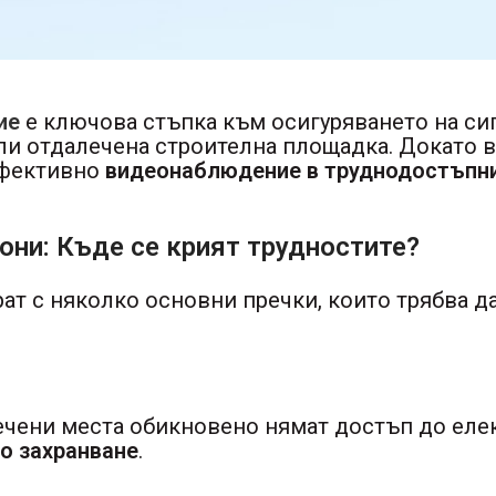
ие
е ключова стъпка към осигуряването на сиг
ли отдалечена строителна площадка. Докато в
ефективно
видеонаблюдение в труднодостъпни
ни: Къде се крият трудностите?
рат с няколко основни пречки, които трябва 
ечени места обикновено нямат достъп до еле
о захранване
.