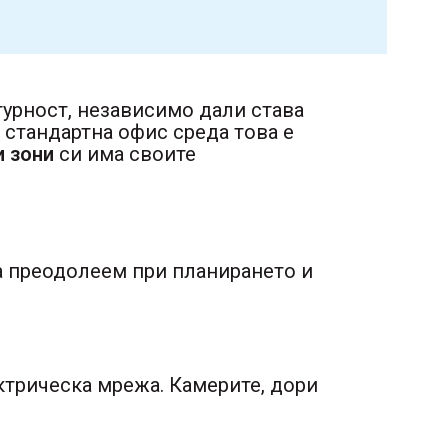
урност, независимо дали става
 стандартна офис среда това е
 зони
си има своите
да преодолеем при планирането и
ктрическа мрежа. Камерите, дори