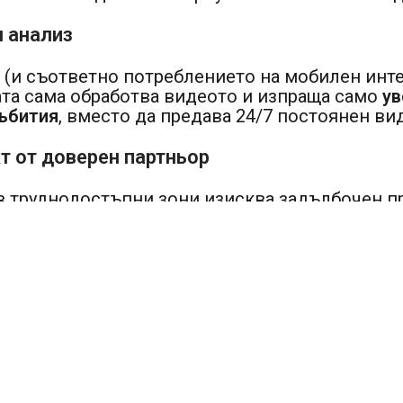
н анализ
 (и съответно потреблението на мобилен интер
рата сама обработва видеото и изпраща само
у
ъбития
, вместо да предава 24/7 постоянен ви
т от доверен партньор
 труднодостъпни зони изисква задълбочен п
гат опит,
можем да предложим
цялостни ре
кация
, гарантирайки, че вашата
система за сиг
Полезно
Мони
Общи условия
08
Политика за поверителност