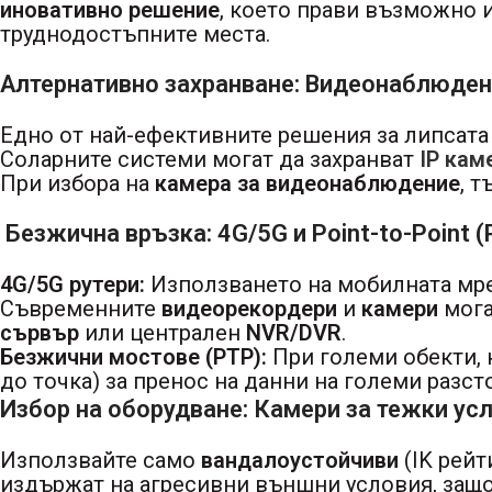
иновативно решение
, което прави възможно 
труднодостъпните места.
Алтернативно захранване: Видеонаблюдени
Едно от най-ефективните решения за липсата 
Соларните системи могат да захранват
IP кам
При избора на
камера за видеонаблюдение
, 
Безжична връзка: 4G/5G и Point-to-Point 
4G/5G рутери:
Използването на мобилната мреж
Съвременните
видеорекордери
и
камери
мога
сървър
или централен
NVR/DVR
.
Безжични мостове (PTP):
При големи обекти, 
до точка) за пренос на данни на големи разст
Избор на оборудване: Камери за тежки ус
Използвайте само
вандалоустойчиви
(IK рейт
издържат на агресивни външни условия, защо