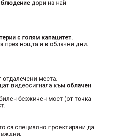
аблюдение
дори на най-
терии с голям капацитет
.
а през нощта и в облачни дни.
 отдалечени места.
ащат видеосигнала към
облачен
билен безжичен мост (от точка
т.
ито са специално проектирани да
деждни.